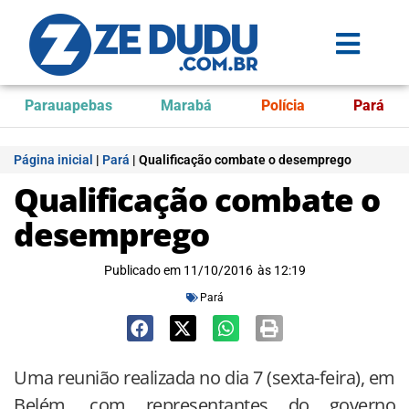
Parauapebas
Marabá
Polícia
Pará
Página inicial
|
Pará
|
Qualificação combate o desemprego
Qualificação combate o
desemprego
Publicado em
11/10/2016
às
12:19
Pará
Uma reunião realizada no dia 7 (sexta-feira), em
Belém, com representantes do governo