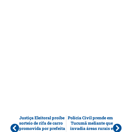
Justiça Eleitoral proíbe
Polícia Civil prende em
sorteio de rifa de carro
Tucumã meliante que
promovida por prefeita
invadia áreas rurais e