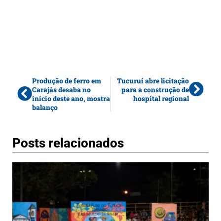
Produção de ferro em
Tucuruí abre licitação
Carajás desaba no
para a construção de
início deste ano, mostra
hospital regional
balanço
Posts relacionados