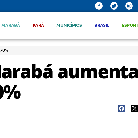
MARABÁ
PARÁ
MUNICÍPIOS
BRASIL
ESPOR
670%
 Marabá aument
70%