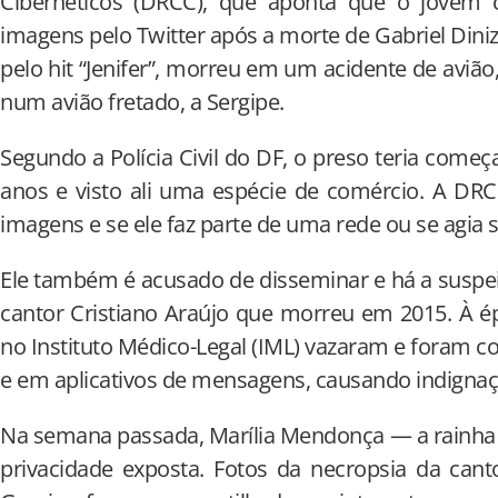
Cibernéticos (DRCC), que aponta que o jovem
imagens pelo Twitter após a morte de Gabriel Dini
pelo hit “Jenifer”, morreu em um acidente de aviã
num avião fretado, a Sergipe.
Segundo a Polícia Civil do DF, o preso teria começ
anos e visto ali uma espécie de comércio. A DRC
imagens e se ele faz parte de uma rede ou se agia 
Ele também é acusado de disseminar e há a suspe
cantor Cristiano Araújo que morreu em 2015. À é
no Instituto Médico-Legal (IML) vazaram e foram c
e em aplicativos de mensagens, causando indignaçã
Na semana passada, Marília Mendonça — a rainha
privacidade exposta. Fotos da necropsia da can