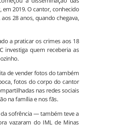
 começou a disseminação das
z, em 2019. O cantor, conhecido
o, aos 28 anos, quando chegava,
ado a praticar os crimes aos 18
C investiga quem receberia as
sozinho.
ita de vender fotos do também
poca, fotos do corpo do cantor
ompartilhadas nas redes sociais
o na família e nos fãs.
 da sofrência — também teve a
tora vazaram do IML de Minas