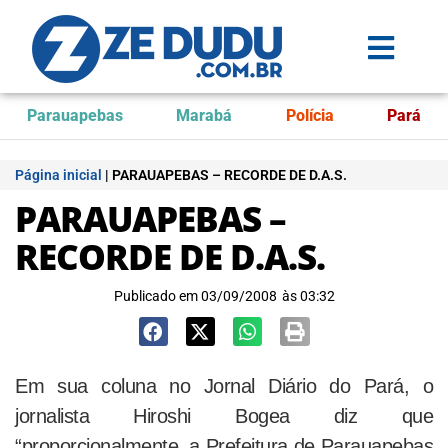
Parauapebas
Marabá
Polícia
Pará
Página inicial
|
PARAUAPEBAS – RECORDE DE D.A.S.
PARAUAPEBAS –
RECORDE DE D.A.S.
Publicado em
03/09/2008
às
03:32
Em sua coluna no Jornal Diário do Pará, o
jornalista
Hiroshi
Bogea
diz que
“proporcionalmente, a Prefeitura de
Parauapebas