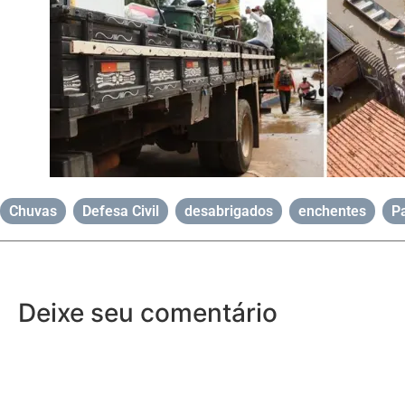
Chuvas
,
Defesa Civil
,
desabrigados
,
enchentes
,
P
Deixe seu comentário