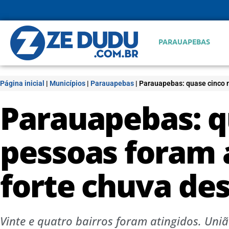
PARAUAPEBAS
Página inicial
|
Municípios
|
Parauapebas
|
Parauapebas: quase cinco m
Parauapebas: q
pessoas foram 
forte chuva de
Vinte e quatro bairros foram atingidos. Uniã