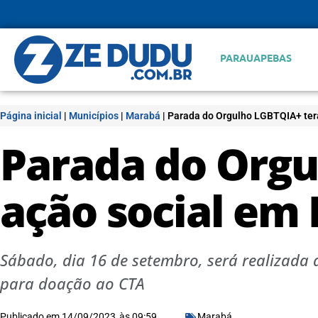
PARAUAPEBAS
Página inicial
|
Municípios
|
Marabá
|
Parada do Orgulho LGBTQIA+ ter
Parada do Orgu
ação social em
Sábado, dia 16 de setembro, será realizada 
para doação ao CTA
Publicado em
14/09/2023
às
09:59
Marabá