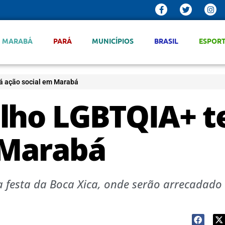
MARABÁ
PARÁ
MUNICÍPIOS
BRASIL
ESPOR
á ação social em Marabá
lho LGBTQIA+ t
 Marabá
a festa da Boca Xica, onde serão arrecadado 