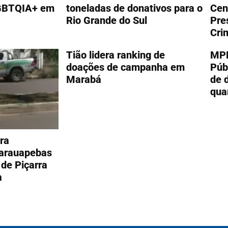
GBTQIA+ em
toneladas de donativos para o
Cen
Rio Grande do Sul
Pre
Cri
Tião lidera ranking de
MPP
doações de campanha em
Púb
Marabá
de 
qua
ra
arauapebas
 de Piçarra
a