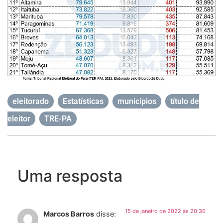
eleitorado
,
Estatísticas
,
municípios
,
título de
eleitor
,
TRE-PA
Uma resposta
15 de janeiro de 2022 às 20:30
Marcos Barros
disse: