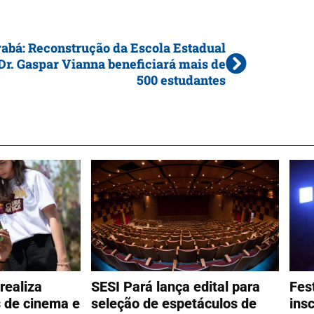
abá: Reconstrução da Escola Estadual
Dr. Gaspar Vianna beneficiará mais de
500 estudantes
realiza
SESI Pará lança edital para
Fes
s de cinema e
seleção de espetáculos de
ins