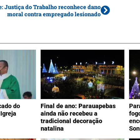
e: Justiça do Trabalho reconhece dano
moral contra empregado lesionado
icado do
Final de ano: Parauapebas
Par
Igreja
ainda não recebeu a
fog
tradicional decoração
enc
natalina
Son