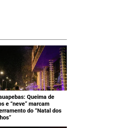
auapebas: Queima de
os e “neve” marcam
erramento do “Natal dos
hos”