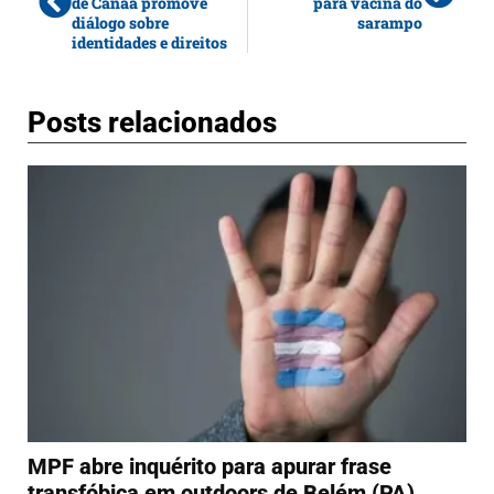
de Canaã promove
para vacina do
diálogo sobre
sarampo
identidades e direitos
Posts relacionados
MPF abre inquérito para apurar frase
transfóbica em outdoors de Belém (PA)