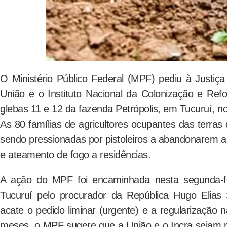
O Ministério Público Federal (MPF) pediu à Justiça
União e o Instituto Nacional da Colonização e Ref
glebas 11 e 12 da fazenda Petrópolis, em Tucuruí, n
As 80 famílias de agricultores ocupantes das terr
sendo pressionadas por pistoleiros a abandonarem a 
e ateamento de fogo a residências.
A ação do MPF foi encaminhada nesta segunda-fe
Tucuruí pelo procurador da República Hugo Elias 
acate o pedido liminar (urgente) e a regularização n
meses, o MPF sugere que a União e o Incra sejam m