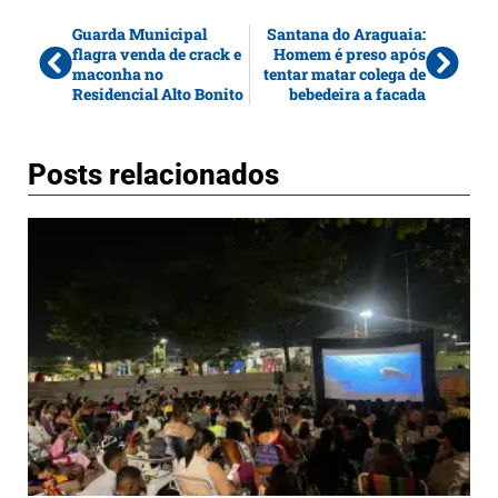
Guarda Municipal
Santana do Araguaia:
flagra venda de crack e
Homem é preso após
maconha no
tentar matar colega de
Residencial Alto Bonito
bebedeira a facada
Posts relacionados