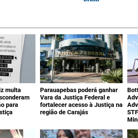
iz multa
Parauapebas poderá ganhar
Bot
esconderam
Vara da Justiça Federal e
Adv
ão para
fortalecer acesso à Justiça na
Adv
stiça
região de Carajás
STF
Min