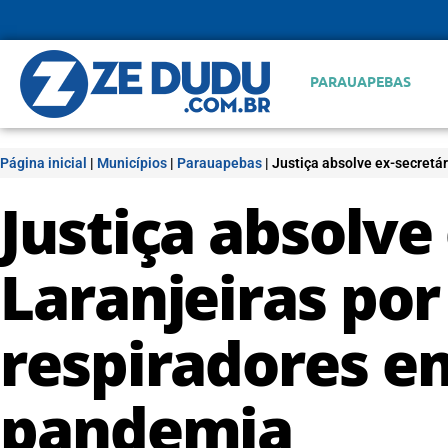
PARAUAPEBAS
Página inicial
|
Municípios
|
Parauapebas
|
Justiça absolve ex-secretá
Justiça absolve
Laranjeiras po
respiradores e
pandemia