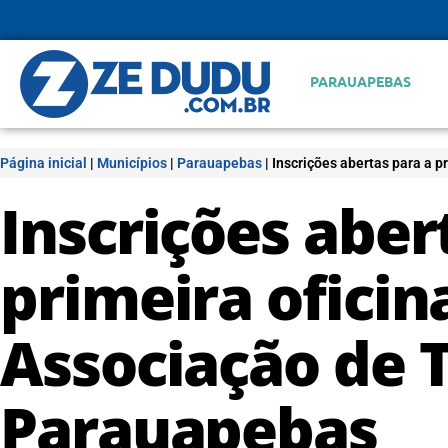
PARAUAPEBAS
Página inicial
|
Municípios
|
Parauapebas
|
Inscrições abertas para a p
Inscrições aber
primeira oficin
Associação de 
Parauapebas