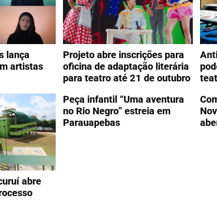
 lança
Projeto abre inscrições para
Ant
m artistas
oficina de adaptação literária
pod
para teatro até 21 de outubro
tea
Peça infantil “Uma aventura
Com
no Rio Negro” estreia em
Nov
Parauapebas
abe
uruí abre
processo