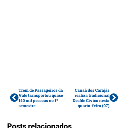
Trem de Passageiros da
Canaã dos Carajás
Vale transportou quase
realiza tradicional
140 mil pessoas no 1º
Desfile Cívico nesta
semestre
quarta-feira (07)
Posts relacionados