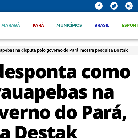
MARABÁ
PARÁ
MUNICÍPIOS
BRASIL
ESPOR
pebas na disputa pelo governo do Pará, mostra pesquisa Destak
desponta como
rauapebas na
verno do Pará,
a Destak