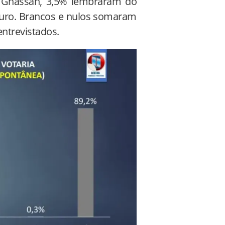
 Ghassan, 3,5% lembraram do
uro. Brancos e nulos somaram
entrevistados.