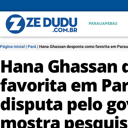
PARAUAPEBAS
Página inicial
|
Pará
|
Hana Ghassan desponta como favorita em Paraua
Hana Ghassan 
favorita em Pa
disputa pelo go
mostra pesquis