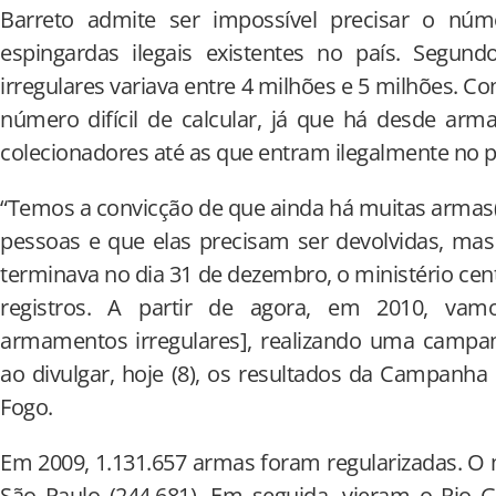
Barreto admite ser impossível precisar o núme
espingardas ilegais existentes no país. Segund
irregulares variava entre 4 milhões e 5 milhões. Co
número difícil de calcular, já que há desde ar
colecionadores até as que entram ilegalmente no p
“Temos a convicção de que ainda há muitas armas(
pessoas e que elas precisam ser devolvidas, mas
terminava no dia 31 de dezembro, o ministério cent
registros. A partir de agora, em 2010, vam
armamentos irregulares], realizando uma campan
ao divulgar, hoje (8), os resultados da Campanh
Fogo.
Em 2009, 1.131.657 armas foram regularizadas. O 
São Paulo (244.681). Em seguida, vieram o Rio G