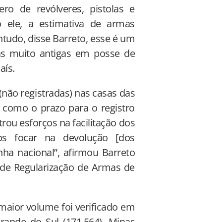
ro de revólveres, pistolas e
o ele, a estimativa de armas
ntudo, disse Barreto, esse é um
mas muito antigas em posse de
aís.
não registradas) nas casas das
 como o prazo para o registro
rou esforços na facilitação dos
os focar na devolução [dos
ha nacional”, afirmou Barreto
a de Regularização de Armas de
maior volume foi verificado em
rande do Sul (171.564), Minas