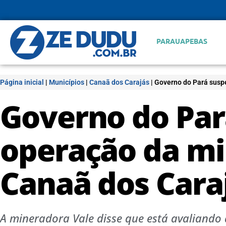
PARAUAPEBAS
Página inicial
|
Municípios
|
Canaã dos Carajás
|
Governo do Pará susp
Governo do Pa
operação da mi
Canaã dos Cara
A mineradora Vale disse que está avaliando 