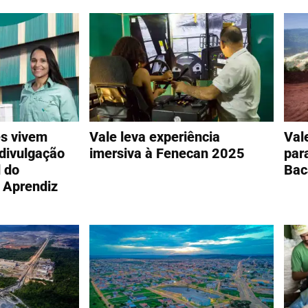
s vivem
Vale leva experiência
Val
 divulgação
imersiva à Fenecan 2025
par
l do
Bac
 Aprendiz