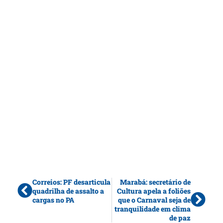
Correios: PF desarticula
Marabá: secretário de
quadrilha de assalto a
Cultura apela a foliões
cargas no PA
que o Carnaval seja de
tranquilidade em clima
de paz