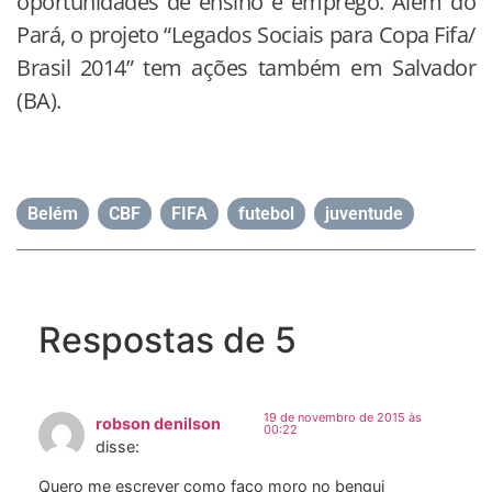
oportunidades de ensino e emprego. Além do
Pará, o projeto “Legados Sociais para Copa Fifa/
Brasil 2014” tem ações também em Salvador
(BA).
Belém
,
CBF
,
FIFA
,
futebol
,
juventude
Respostas de 5
19 de novembro de 2015 às
robson denilson
00:22
disse:
Quero me escrever como faço moro no bengui