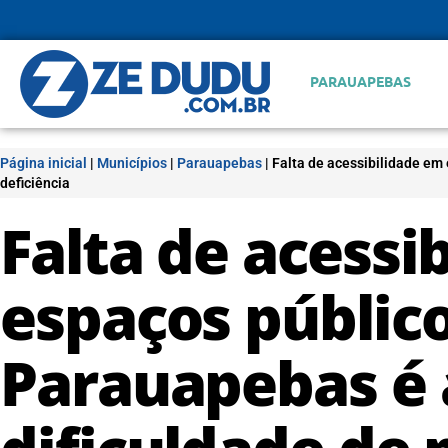
PARAUAPEBAS
Página inicial
|
Municípios
|
Parauapebas
|
Falta de acessibilidade em
deficiência
Falta de acessi
espaços público
Parauapebas é 