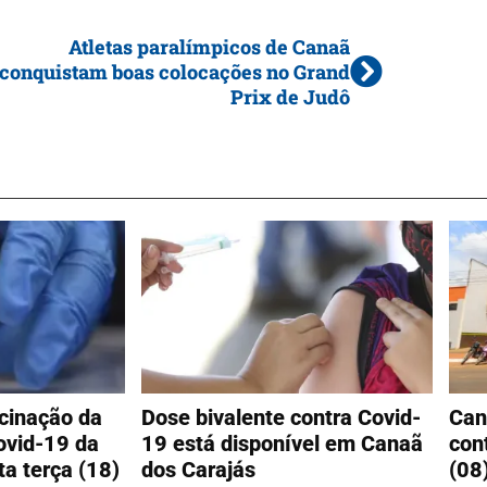
Atletas paralímpicos de Canaã
conquistam boas colocações no Grand
Prix de Judô
cinação da
Dose bivalente contra Covid-
Can
ovid-19 da
19 está disponível em Canaã
con
a terça (18)
dos Carajás
(08