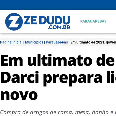
PARAUAPEBAS
Página inicial
|
Municípios
|
Parauapebas
|
Em ultimato de 2021, govern
Em ultimato de
Darci prepara l
novo
Compra de artigos de cama, mesa, banho e 