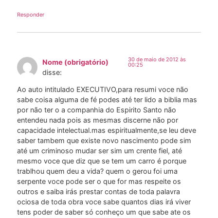
Responder
30 de maio de 2012 às
Nome (obrigatório)
00:25
disse:
Ao auto intitulado EXECUTIVO,para resumi voce não
sabe coisa alguma de fé podes até ter lido a biblia mas
por não ter o a companhia do Espirito Santo não
entendeu nada pois as mesmas discerne não por
capacidade intelectual.mas espiritualmente,se leu deve
saber tambem que existe novo nascimento pode sim
até um criminoso mudar ser sim um crente fiel, até
mesmo voce que diz que se tem um carro é porque
trablhou quem deu a vida? quem o gerou foi uma
serpente voce pode ser o que for mas respeite os
outros e saiba irás prestar contas de toda palavra
ociosa de toda obra voce sabe quantos dias irá viver
tens poder de saber só conheço um que sabe ate os