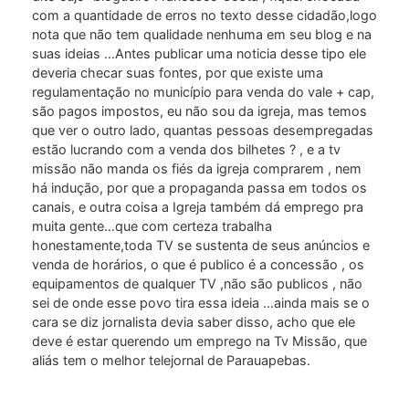
com a quantidade de erros no texto desse cidadão,logo
nota que não tem qualidade nenhuma em seu blog e na
suas ideias …Antes publicar uma noticia desse tipo ele
deveria checar suas fontes, por que existe uma
regulamentação no município para venda do vale + cap,
são pagos impostos, eu não sou da igreja, mas temos
que ver o outro lado, quantas pessoas desempregadas
estão lucrando com a venda dos bilhetes ? , e a tv
missão não manda os fiés da igreja comprarem , nem
há indução, por que a propaganda passa em todos os
canais, e outra coisa a Igreja também dá emprego pra
muita gente…que com certeza trabalha
honestamente,toda TV se sustenta de seus anúncios e
venda de horários, o que é publico é a concessão , os
equipamentos de qualquer TV ,não são publicos , não
sei de onde esse povo tira essa ideia …ainda mais se o
cara se diz jornalista devia saber disso, acho que ele
deve é estar querendo um emprego na Tv Missão, que
aliás tem o melhor telejornal de Parauapebas.