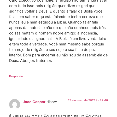
Caro Executivo boa noite, a religião não tem anda haver
com tudo isso pois religião quer dizer religari que
significa voltar a Deus. E quanto a falar da Biblia você
fala sem saber o qu esta falando e tenho certeza que
nunca leu e nem estudou a Biblia. Quando falar fale
apenas da materia e não do que não conhece pois três
coisas matam o homem nobre amigo: a inocencia,
igenuidade e a ignorancia. A Biblia é um livro verdadeiro
e tem toda a verdade. Você nem mesmo sabe porque
tem nojo de religião, e seu nojo é sua falta de paz
interior. Bom para encerrar eu não sou da assembleia de
Deus. Abraços fraternos
Responder
28 de maio de 2012 às 22:46
Joao Gaspar
disse:
É MEUS AMIGOS NÃO SE MISTURA RELIGIÃO COM