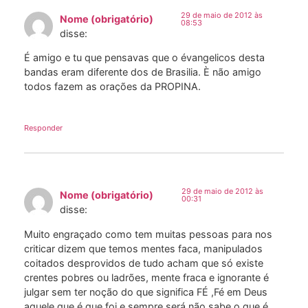
29 de maio de 2012 às
Nome (obrigatório)
08:53
disse:
É amigo e tu que pensavas que o évangelicos desta
bandas eram diferente dos de Brasilia. È não amigo
todos fazem as orações da PROPINA.
Responder
29 de maio de 2012 às
Nome (obrigatório)
00:31
disse:
Muito engraçado como tem muitas pessoas para nos
criticar dizem que temos mentes faca, manipulados
coitados desprovidos de tudo acham que só existe
crentes pobres ou ladrões, mente fraca e ignorante é
julgar sem ter noção do que significa FÉ ,Fé em Deus
aquele que é que foi e sempre será não sabe o que é