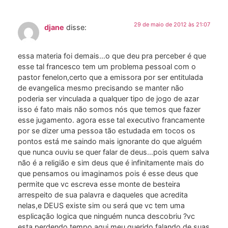
29 de maio de 2012 às 21:07
djane
disse:
essa materia foi demais…o que deu pra perceber é que
esse tal francesco tem um problema pessoal com o
pastor fenelon,certo que a emissora por ser entitulada
de evangelica mesmo precisando se manter não
poderia ser vinculada a qualquer tipo de jogo de azar
isso é fato mais não somos nós que temos que fazer
esse jugamento. agora esse tal executivo francamente
por se dizer uma pessoa tão estudada em tocos os
pontos está me saindo mais ignorante do que alguém
que nunca ouviu se quer falar de deus…pois quem salva
não é a religião e sim deus que é infinitamente mais do
que pensamos ou imaginamos pois é esse deus que
permite que vc escreva esse monte de besteira
arrespeito de sua palavra e daqueles que acredita
nelas,e DEUS existe sim ou será que vc tem uma
esplicação logica que ninguém nunca descobriu ?vc
esta perdendo tempo aqui meu querido falando de suas