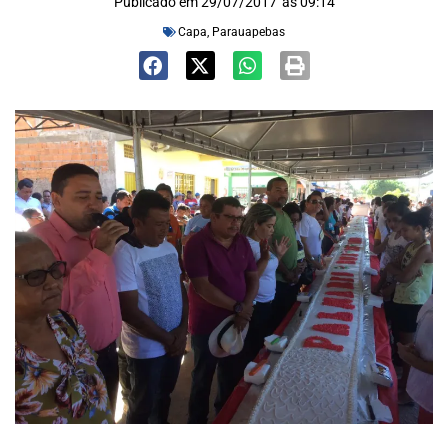
Publicado em
29/07/2017
às
09:14
Capa
,
Parauapebas