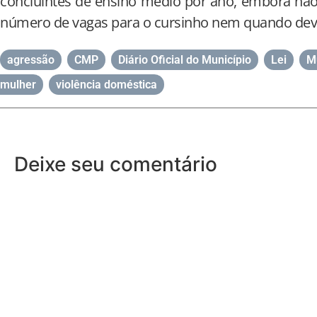
concluintes de ensino médio por ano, embora não
número de vagas para o cursinho nem quando deve
agressão
,
CMP
,
Diário Oficial do Município
,
Lei
,
M
mulher
,
violência doméstica
Deixe seu comentário