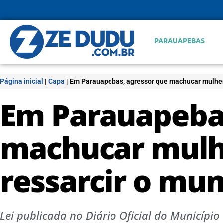
PARAUAPEBAS
Página inicial
|
Capa
|
Em Parauapebas, agressor que machucar mulher v
Em Parauapebas
machucar mulhe
ressarcir o mun
Lei publicada no Diário Oficial do Município 