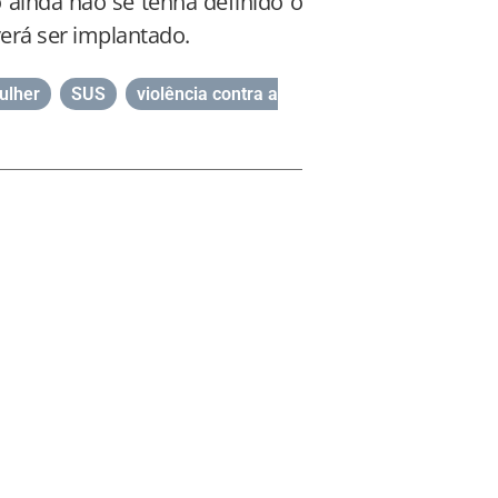
 ainda não se tenha definido o
rá ser implantado.
ulher
,
SUS
,
violência contra a