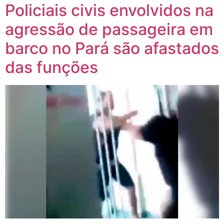
Policiais civis envolvidos na
agressão de passageira em
barco no Pará são afastados
das funções