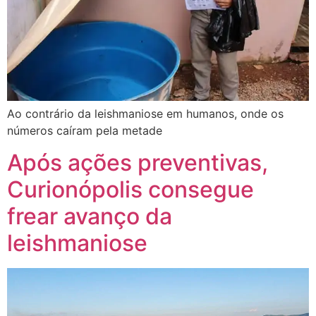
Ao contrário da leishmaniose em humanos, onde os
números caíram pela metade
Após ações preventivas,
Curionópolis consegue
frear avanço da
leishmaniose