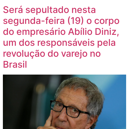
Será sepultado nesta
segunda-feira (19) o corpo
do empresário Abílio Diniz,
um dos responsáveis pela
revolução do varejo no
Brasil