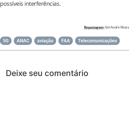
possíveis interferências.
Reportagem
:
Val-André Mutr
5G
,
ANAC
,
aviação
,
FAA
,
Telecomunicações
Deixe seu comentário