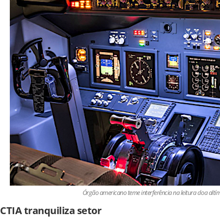
Órgão americano teme interferência na leitura doa alt
CTIA tranquiliza setor