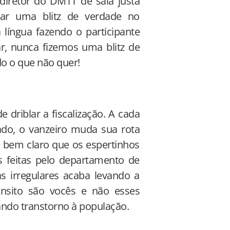
 diretor do DMTT de saia justa
izar uma blitz de verdade no
 língua fazendo o participante
ar, nunca fizemos uma blitz de
do o que não quer!
driblar a fiscalização. A cada
do, o vanzeiro muda sua rota
u bem claro que os espertinhos
s feitas pelo departamento de
s irregulares acaba levando a
nsito são vocês e não esses
ando transtorno à população.