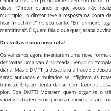
clandestinos, um participante querendo deixar o
disse: “Diretor quando é que vocês irão real
município”, o diretor teve a resposta na ponta da
ficar “muchinho” no seu canto: “Em primeiro lug
mentirinha!”. É Quem fala o que quer, acaba ouvin
Dez voltas e uma nova rota!
Os vanzeiros agora inventaram uma nova forma de 
dez voltas uma van é sorteada. Sendo contempla
diária. Mas o DMTT já descobriu a fraude e deixo
serão autuados e multados se infligirem as rota
trânsito. É quem tenta dar-se bem fazendo coisa
pior. Boa DMTT! Mostrem quem organiza o trâ
vanzeiros baderneiros que vira e mexe acabam cri