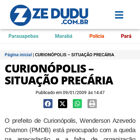
Parauapebas
Marabá
Polícia
Pará
Página inicial
|
CURIONÓPOLIS – SITUAÇÃO PRECÁRIA
CURIONÓPOLIS –
SITUAÇÃO PRECÁRIA
Publicado em
09/01/2009
às
14:47
O prefeito de Curionópolis, Wenderson Azevedo
Chamon (PMDB) está preocupado com a queda
na arrecadação e a falta de organização