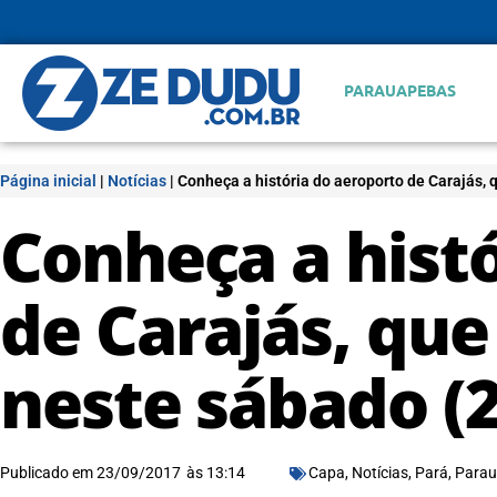
PARAUAPEBAS
Página inicial
|
Notícias
|
Conheça a história do aeroporto de Carajás,
Conheça a hist
de Carajás, qu
neste sábado (2
Publicado em
23/09/2017
às
13:14
Capa
,
Notícias
,
Pará
,
Parau