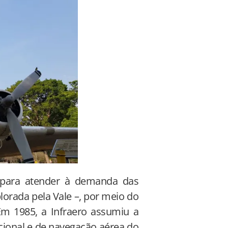
o para atender à demanda das
lorada pela Vale –, por meio do
 Em 1985, a
Infraero
assumiu a
acional e de navegação aérea do