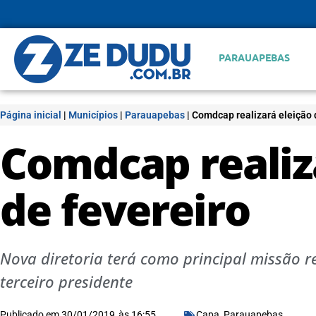
PARAUAPEBAS
Página inicial
|
Municípios
|
Parauapebas
|
Comdcap realizará eleição d
Comdcap realiza
de fevereiro
Nova diretoria terá como principal missão r
terceiro presidente
Publicado em
30/01/2019
às
16:55
Capa
,
Parauapebas