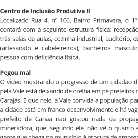
Centro de Inclusão Produtiva II
Localizado Rua 4, nº 106, Bairro Primavera, o 1
contará com a seguinte estrutura física: recepção
três salas de aulas, cozinha industrial, auditório, 
(artesanato e cabeleireiros), banheiros masculi
pessoa com deficiência física.
Pegou mal
O vídeo mostrando o progresso de um cidadão de
pela Vale está deixando de orelha em pé prefeitos 
Carajás. É que nele, a Vale convida a população p
a cidade está em franco desenvolvimento e há va
prefeito de Canaã não gostou nada da propaga
mineradora, que, segundo ele, não vê o quanto es
gente que chega no município à procura de empre