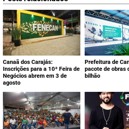
Canaã dos Carajás:
Prefeitura de Ca
Inscrições para a 10ª Feira de
pacote de obras 
Negócios abrem em 3 de
bilhão
agosto