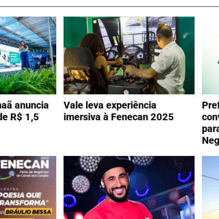
naã anuncia
Vale leva experiência
Pre
de R$ 1,5
imersiva à Fenecan 2025
con
par
Neg