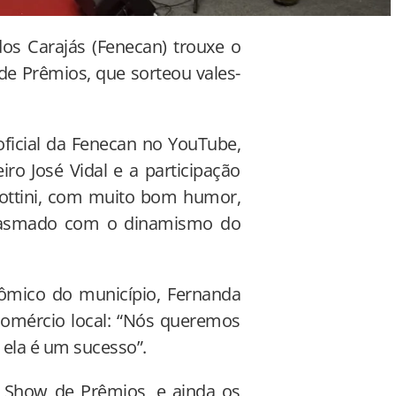
os Carajás (Fenecan) trouxe o
de Prêmios, que sorteou vales-
.
oficial da Fenecan no YouTube,
o José Vidal e a participação
Bottini, com muito bom humor,
usiasmado com o dinamismo do
ômico do município, Fernanda
 comércio local: “Nós queremos
e ela é um sucesso”.
o Show de Prêmios, e ainda os