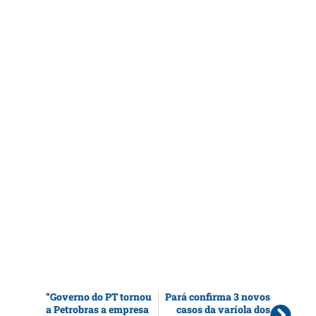
“Governo do PT tornou
Pará confirma 3 novos
a Petrobras a empresa
casos da varíola dos