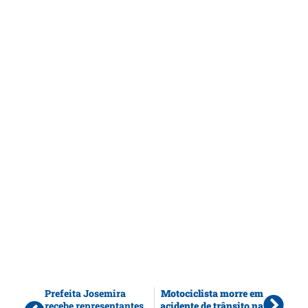
Prefeita Josemira
Motociclista morre em
recebe representantes
acidente de trânsito na