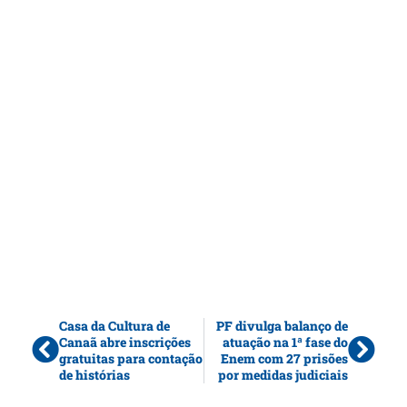
Casa da Cultura de
PF divulga balanço de
Canaã abre inscrições
atuação na 1ª fase do
gratuitas para contação
Enem com 27 prisões
de histórias
por medidas judiciais