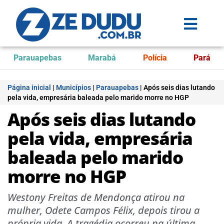
Parauapebas
Marabá
Polícia
Pará
Página inicial
|
Municípios
|
Parauapebas
|
Após seis dias lutando
pela vida, empresária baleada pelo marido morre no HGP
Após seis dias lutando
pela vida, empresária
baleada pelo marido
morre no HGP
Westony Freitas de Mendonça atirou na
mulher, Odete Campos Félix, depois tirou a
própria vida. A tragédia ocorreu na última