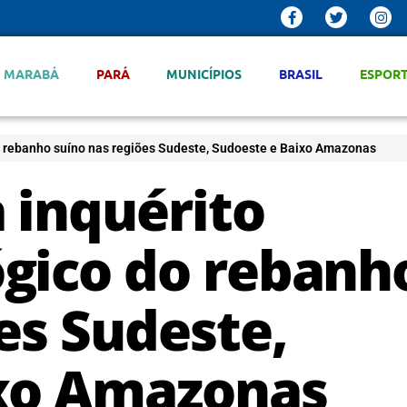
MARABÁ
PARÁ
MUNICÍPIOS
BRASIL
ESPOR
o rebanho suíno nas regiões Sudeste, Sudoeste e Baixo Amazonas
 inquérito
gico do rebanh
es Sudeste,
ixo Amazonas