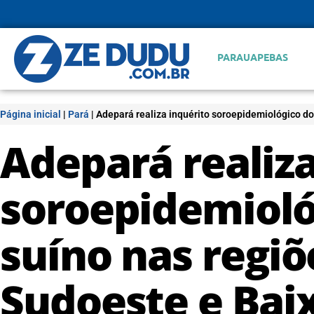
PARAUAPEBAS
Página inicial
|
Pará
|
Adepará realiza inquérito soroepidemiológico d
Adepará realiza
soroepidemioló
suíno nas regiõ
Sudoeste e Ba