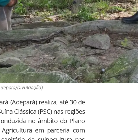
Adepará/Divulgação)
á (Adepará) realiza, até 30 de
uína Clássica (PSC) nas regiões
conduzida no âmbito do Plano
a Agricultura em parceria com
 sanitária da suinocultura nas