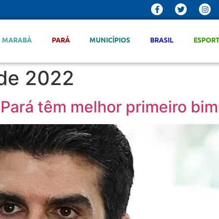
MARABÁ
PARÁ
MUNICÍPIOS
BRASIL
ESPOR
de 2022
ará têm melhor primeiro bime