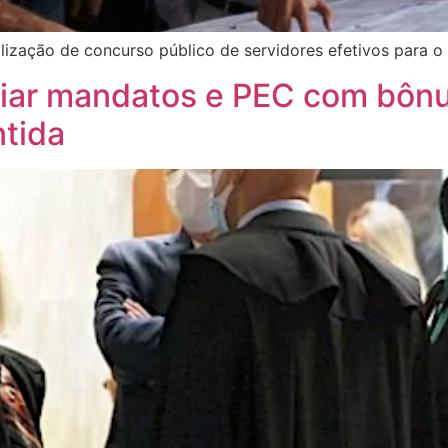
alização de concurso público de servidores efetivos para 
iar mandatos e PEC com bônus
tida