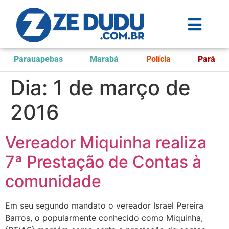
Parauapebas
Marabá
Polícia
Pará
Dia:
1 de março de
2016
Vereador Miquinha realiza
7ª Prestação de Contas à
comunidade
Em seu segundo mandato o vereador Israel Pereira
Barros, o popularmente conhecido como Miquinha,