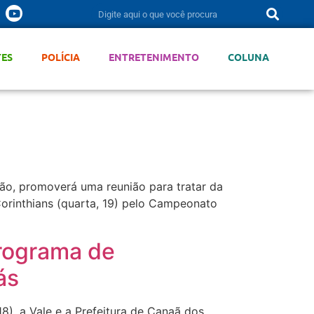
TES
POLÍCIA
ENTRETENIMENTO
COLUNA
ão, promoverá uma reunião para tratar da
orinthians (quarta, 19) pelo Campeonato
Programa de
ás
8), a Vale e a Prefeitura de Canaã dos