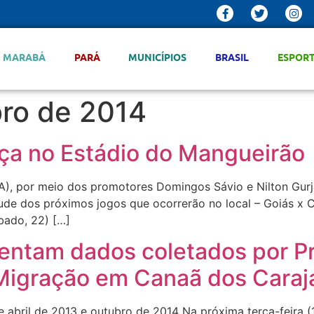
MARABÁ
PARÁ
MUNICÍPIOS
BRASIL
ESPOR
ro de 2014
ça no Estádio do Mangueirão
A), por meio dos promotores Domingos Sávio e Nilton Gurj
de dos próximos jogos que ocorrerão no local – Goiás x C
bado, 22) […]
esentam dados coletados por 
igração em Canaã dos Caraj
e abril de 2013 e outubro de 2014 Na próxima terça-feira (1