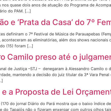
dos nos quase dois anos de atuação do Programa de Acomp
ário do PAM. […]
ão e ‘Prata da Casa’ do 7º Fe
es definiram o 7º Festival de Música de Parauapebas (Fempa
, aconteceram as eliminatórias, além dos shows nacionais d
do (15) foram […]
 Camilo preso até o julgame
bunal de Justiça –STJ – denegaram à Alessandro Camilo o d
rdade, mantendo a decisão do juiz titular da 3ª Vara Pena
…]
 e a Proposta de Lei Orçamen
 (170 do jornal Diário do Pará mostra que o baixo índice d
e do Tapajós não o fizeram enxergar com outros olhos tais