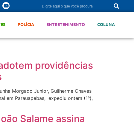
TES
POLÍCIA
ENTRETENIMENTO
COLUNA
adotem providências
s
 Cunha Morgado Junior, Guilherme Chaves
inal em Parauapebas, expediu ontem (1º),
 João Salame assina