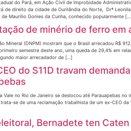
adual do Pará, em Ação Civil de Improbidade Administrativ
izá de direito da cidade de Ourilândia do Norte, Drª Leoni
lar de Maurílio Gomes da Cunha, conhecido popularmente […
ação de minério de ferro em a
o Mineral (DNPM) mostram que o Brasil arrecadou R$ 912
primeiro semestre deste ano, uma queda de 29,4% em relaç
segundo maior arrecadador de […]
CEO do S11D travam demanda m
apebas
ra Vale no Rio de Janeiro se deslocou até Parauapebas no 
, trata-se de uma reclamação trabalhista de um ex-CEO da
eleitoral, Bernadete ten Caten