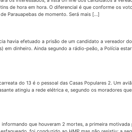
tins de hora em hora. O diferencial é que conforme os vo
 de Parauapebas de momento. Será mais […]
cia havia efetuado a prisão de um candidato a vereador do
) em dinheiro. Ainda segundo a rádio-peão, a Polícia estar
carreata do 13 é o pessoal das Casas Populares 2. Um aviã
sante atingiu a rede elétrica e, segundo os moradores que
i informando que houveram 2 mortes, a primeira motivada 
u esfaqueado, foi conduzido ao HMP mas não resistiu; a s