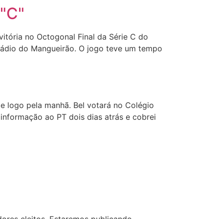
"C"
tória no Octogonal Final da Série C do
stádio do Mangueirão. O jogo teve um tempo
e logo pela manhã. Bel votará no Colégio
 informação ao PT dois dias atrás e cobrei
adores eleitos. Estaremos publicando