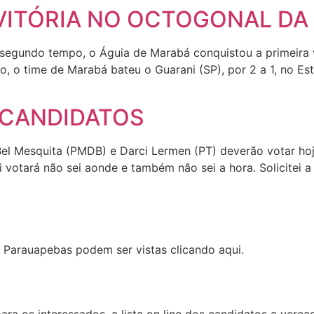
VITÓRIA NO OCTOGONAL DA 
egundo tempo, o Águia de Marabá conquistou a primeira vi
o, o time de Marabá bateu o Guarani (SP), por 2 a 1, no E
CANDIDATOS
Bel Mesquita (PMDB) e Darci Lermen (PT) deverão votar hoj
 votará não sei aonde e também não sei a hora. Solicitei a
m Parauapebas podem ser vistas clicando aqui.
ara os interessados, a lista on line dos candidatos a vere