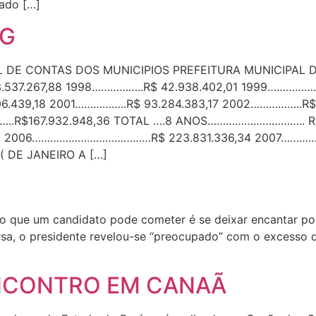
gado […]
OG
AL DE CONTAS DOS MUNICIPIOS PREFEITURA MUNICIPAL
537.267,88 1998……………..R$ 42.938.402,01 1999…………….
6.439,18 2001……………..R$ 93.284.383,17 2002……………..R$1
..R$167.932.948,36 TOTAL ….8 ANOS………………………….. R$
 2006…………………………………R$ 223.831.336,34 2007…………
 DE JANEIRO A […]
ro que um candidato pode cometer é se deixar encantar por 
rsa, o presidente revelou-se “preocupado” com o excesso d
NCONTRO EM CANAÃ