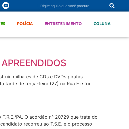
TES
POLÍCIA
ENTRETENIMENTO
COLUNA
s APREENDIDOS
truiu milhares de CDs e DVDs piratas
tarde de terça-feira (27) na Rua F e foi
o T.R.E./PA. O acórdão nº 20729 que trata do
candidato recorreu ao T.S.E. e o processo