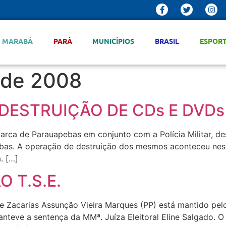
MARABÁ
PARÁ
MUNICÍPIOS
BRASIL
ESPOR
 de 2008
DESTRUIÇÃO DE CDs E DVD
ca de Parauapebas em conjunto com a Polícia Militar, des
s. A operação de destruição dos mesmos aconteceu nesta 
. […]
 T.S.E.
de Zacarias Assunção Vieira Marques (PP) está mantido pel
teve a sentença da MMª. Juíza Eleitoral Eline Salgado. O 