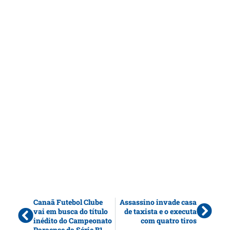
Canaã Futebol Clube
Assassino invade casa
vai em busca do título
de taxista e o executa
inédito do Campeonato
com quatro tiros
Paraense da Série B1