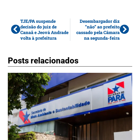
TJE/PA suspende
Desembargador diz
decisão do juiz de
“não” ao prefeito
Canaã e Jeová Andrade
cassado pela Câmara
volta à prefeitura
na segunda-feira
Posts relacionados